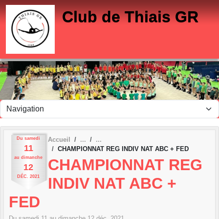
Panneau de gestion des cookies
Club de Thiais GR
Du
samedi
Accueil
11
CHAMPIONNAT REG INDIV NAT ABC + FED
au
dimanche
CHAMPIONNAT REG
12
DÉC.
2021
INDIV NAT ABC +
FED
Du
samedi
11
au
dimanche
12
déc.
2021