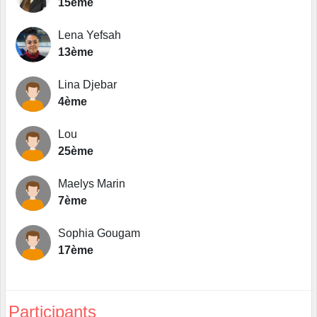
15ème
Lena Yefsah
13ème
Lina Djebar
4ème
Lou
25ème
Maelys Marin
7ème
Sophia Gougam
17ème
Participants