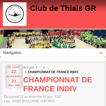
Panneau de gestion des cookies
Club de Thiais GR
Du
samedi
Accueil
22
CHAMPIONNAT DE FRANCE INDIV
au
dimanche
CHAMPIONNAT DE
23
JANV.
2022
FRANCE INDIV
Du
samedi
22
au
dimanche
23
janv.
2022
Lieu :
62200
BOULOGNE SUR MER