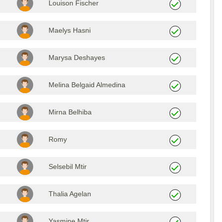
Louison Fischer
Maelys Hasni
Marysa Deshayes
Melina Belgaid Almedina
Mirna Belhiba
Romy
Selsebil Mtir
Thalia Agelan
Yasmine Mtir