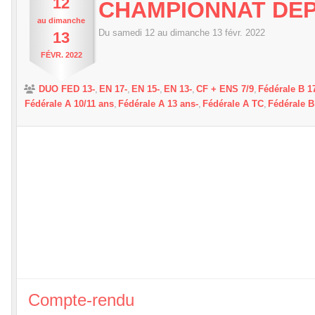
12
CHAMPIONNAT DE
au
dimanche
Du
samedi
12
au
dimanche
13
févr.
2022
13
FÉVR.
2022
DUO FED 13-
EN 17-
EN 15-
EN 13-
CF + ENS 7/9
Fédérale B 17
Fédérale A 10/11 ans
Fédérale A 13 ans-
Fédérale A TC
Fédérale B
Compte-rendu