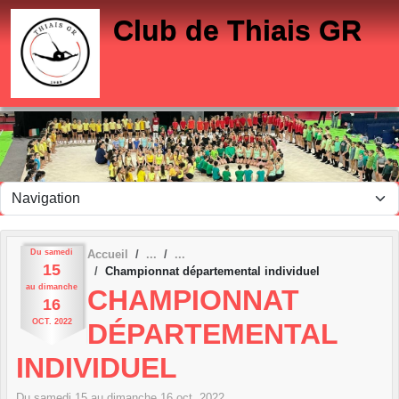
Panneau de gestion des cookies
Club de Thiais GR
Du
samedi
Accueil
15
Championnat départemental individuel
au
dimanche
CHAMPIONNAT
16
OCT.
2022
DÉPARTEMENTAL
INDIVIDUEL
Du
samedi
15
au
dimanche
16
oct.
2022