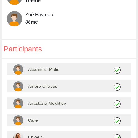
10ème
Zoé Favreau
8ème
Participants
Alexandra Malic
Ambre Chapus
Anastasia Mekhtiev
Calie
Chloé S.