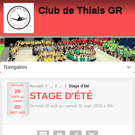
Panneau de gestion des cookies
Club de Thiais GR
Du
lundi
Accueil
Stage d'été
28
STAGE D'ÉTÉ
AOÛT
au
samedi
Du
lundi
28
août
au
samedi
02
sept.
2023
à 09h
02
SEPT.
2023