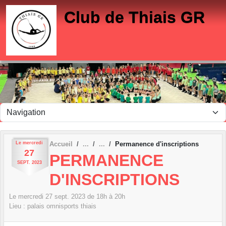
Panneau de gestion des cookies
Club de Thiais GR
Le
mercredi
Accueil
Permanence d'inscriptions
27
PERMANENCE
SEPT.
2023
D'INSCRIPTIONS
Le
mercredi
27
sept.
2023
de 18h à 20h
Lieu :
palais omnisports
thiais