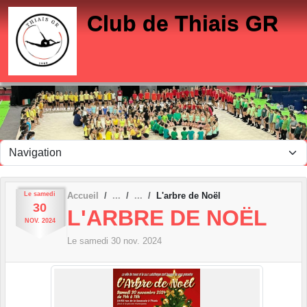
Panneau de gestion des cookies
Club de Thiais GR
Le
samedi
Accueil
L'arbre de Noël
30
L'ARBRE DE NOËL
NOV.
2024
Le
samedi
30
nov.
2024