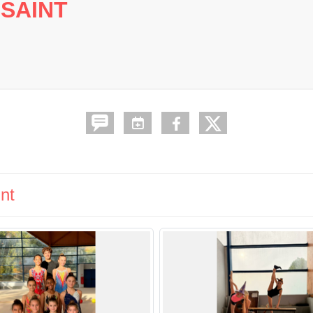
SSAINT
nt