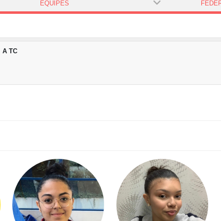
ÉQUIPES
l A TC