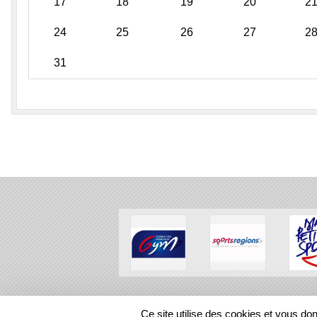
17
18
19
20
2
24
25
26
27
2
31
SPORTS
REGIONS
Ce site utilise des cookies et vous do