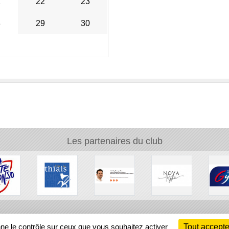
1
22
23
8
29
30
Les partenaires du club
Ch
nne le contrôle sur ceux que vous souhaitez activer
Tout accepte