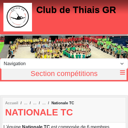
Panneau de gestion des cookies
Club de Thiais GR
Section compétitions
Accueil
Nationale TC
NATIONALE TC
L'équipe
Nationale TC
est composée de 6 membres.