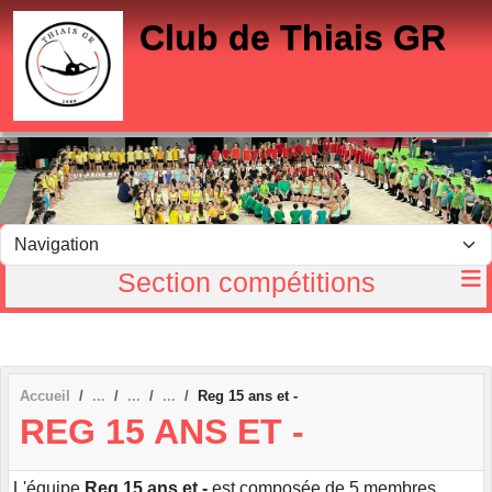
Panneau de gestion des cookies
Club de Thiais GR
Section compétitions
Accueil
Reg 15 ans et -
REG 15 ANS ET -
L'équipe
Reg 15 ans et -
est composée de 5 membres.