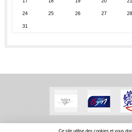
17
18
19
20
2
24
25
26
27
2
31
SPORTS
REGIONS
Ce site utilise des cookies et vous do