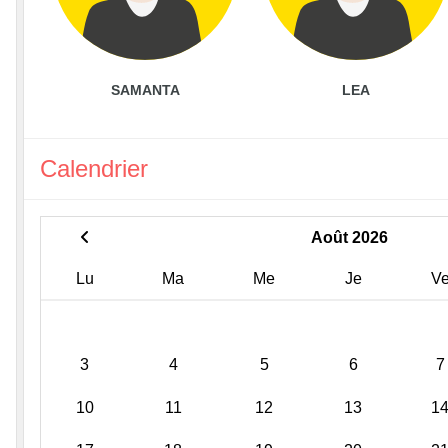
SAMANTA
LEA
Calendrier
Août 2026
Lu
Ma
Me
Je
V
3
4
5
6
7
10
11
12
13
1