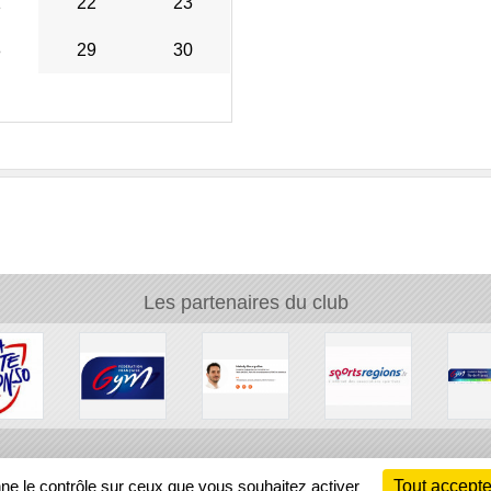
1
22
23
8
29
30
Les partenaires du club
Ch
nne le contrôle sur ceux que vous souhaitez activer
Tout accepte