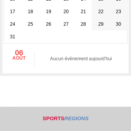
17
18
19
20
21
22
23
24
25
26
27
28
29
30
31
06
AOÛT
Aucun évènement aujourd'hui
SPORTS
REGIONS