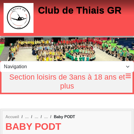
Panneau de gestion des cookies
Club de Thiais GR
Section loisirs de 3ans à 18 ans et
plus
Accueil
Baby PODT
BABY PODT