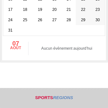
17
18
19
20
21
22
23
24
25
26
27
28
29
30
31
07
AOÛT
Aucun évènement aujourd'hui
SPORTS
REGIONS