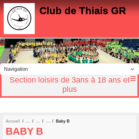
Panneau de gestion des cookies
Club de Thiais GR
Section loisirs de 3ans à 18 ans et
plus
Accueil
Baby B
BABY B