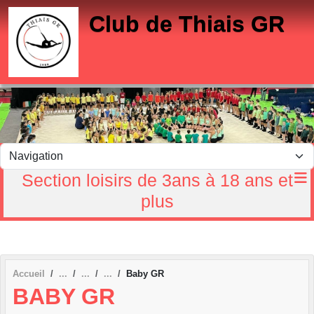
Panneau de gestion des cookies
Club de Thiais GR
Section loisirs de 3ans à 18 ans et
plus
Accueil
Baby GR
BABY GR