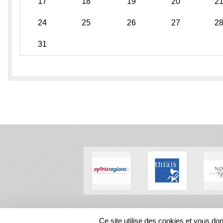
17
18
19
20
2
24
25
26
27
2
31
SPORTS
REGIONS
Ce site utilise des cookies et vous do