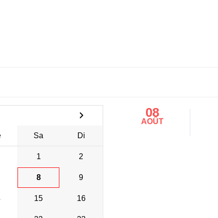
08
AOÛT
e
Sa
Di
1
2
8
9
4
15
16