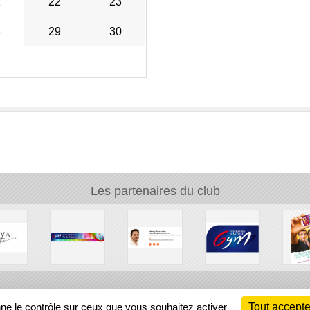
1
22
23
8
29
30
Les partenaires du club
Ch
nne le contrôle sur ceux que vous souhaitez activer
Tout accepte