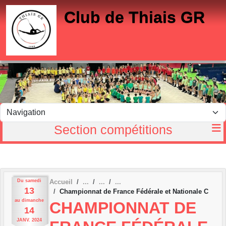
Panneau de gestion des cookies
Club de Thiais GR
Section compétitions
Du
samedi
Accueil
13
Championnat de France Fédérale et Nationale C
au
dimanche
CHAMPIONNAT DE
14
JANV.
2024