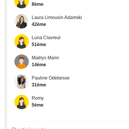
8ème
Laura Limousin Adamski
42ème
Luna Clavreul
51ème
Maëlys Marin
14ème
Pauline Odebesse
31ème
Romy
5ème