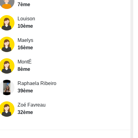
7ème
Louison
10ème
Maelys
16ème
MontÉ
8ème
Raphaela Ribeiro
39ème
Zoé Favreau
32ème