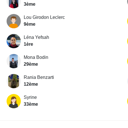
3ème
Lou Girodon Leclerc
9ème
Léna Yefsah
1ère
Mona Bodin
29ème
Rania Benzarti
12ème
Syrine
33ème