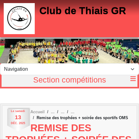
Panneau de gestion des cookies
Club de Thiais GR
Section compétitions
Le
samedi
Accueil
13
Remise des trophées + soirée des sportifs OMS
DÉC.
2025
REMISE DES