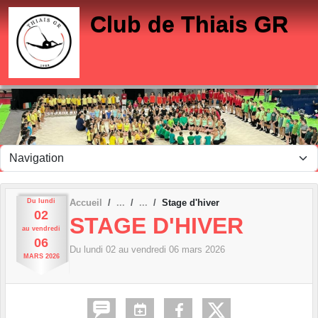
Panneau de gestion des cookies
Club de Thiais GR
Du
lundi
Accueil
Stage d'hiver
02
STAGE D'HIVER
au
vendredi
06
Du
lundi
02
au
vendredi
06
mars
2026
MARS
2026