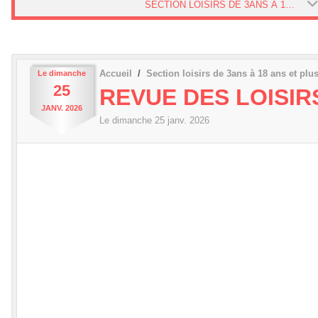
SECTION LOISIRS DE 3ANS À 18 ANS ET PLUS
Accueil
Section loisirs de 3ans à 18 ans et plu
Le
dimanche
25
REVUE DES LOISIR
JANV.
2026
Le
dimanche
25
janv.
2026