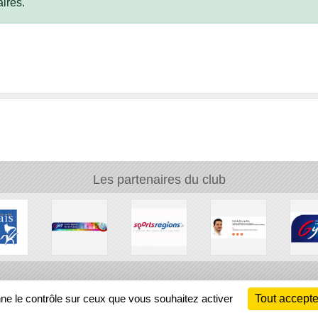
ires.
Les partenaires du club
Ch
nne le contrôle sur ceux que vous souhaitez activer
Tout accepte
Information